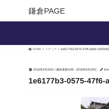
コ
ナ
ン
ビ
鎌倉PAGE
テ
ゲ
ン
ー
ツ
シ
へ
ョ
ス
ン
キ
に
ッ
移
HOME
メディア
1e6177b3-0575-47f6-a80d-1055092
プ
動
2018年8月28日
/ 最終更新日時 :
2018年8月28日
tom
1e6177b3-0575-47f6-