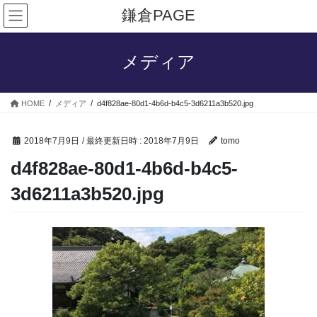
コ
ナ
鎌倉PAGE
ン
ビ
テ
ゲ
ン
ー
メディア
ツ
シ
へ
ョ
ス
ン
HOME
メディア
d4f828ae-80d1-4b6d-b4c5-3d6211a3b520.jpg
キ
に
ッ
移
プ
動
2018年7月9日
/ 最終更新日時 :
2018年7月9日
tomo
d4f828ae-80d1-4b6d-b4c5-
3d6211a3b520.jpg