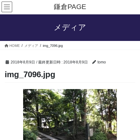
コ
ナ
鎌倉PAGE
ン
ビ
テ
ゲ
ン
ー
メディア
ツ
シ
へ
ョ
ス
ン
HOME
メディア
img_7096.jpg
キ
に
ッ
移
プ
動
2018年8月9日
/ 最終更新日時 :
2018年8月9日
tomo
img_7096.jpg