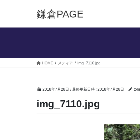
コ
ナ
ン
ビ
鎌倉PAGE
テ
ゲ
ン
ー
ツ
シ
へ
ョ
ス
ン
キ
に
ッ
移
HOME
メディア
img_7110.jpg
プ
動
2018年7月28日
/ 最終更新日時 :
2018年7月28日
tom
img_7110.jpg