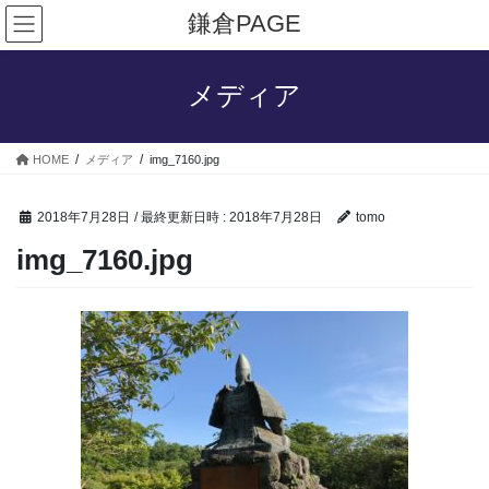
コ
ナ
鎌倉PAGE
ン
ビ
テ
ゲ
ン
ー
メディア
ツ
シ
へ
ョ
ス
ン
HOME
メディア
img_7160.jpg
キ
に
ッ
移
プ
動
2018年7月28日
/ 最終更新日時 :
2018年7月28日
tomo
img_7160.jpg