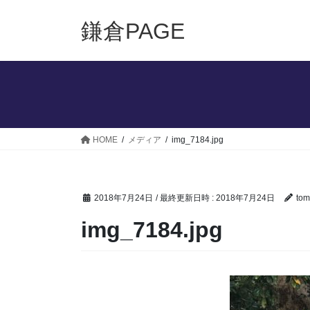
コ
ナ
ン
ビ
鎌倉PAGE
テ
ゲ
ン
ー
ツ
シ
へ
ョ
ス
ン
キ
に
ッ
移
HOME
メディア
img_7184.jpg
プ
動
2018年7月24日
/ 最終更新日時 :
2018年7月24日
tom
img_7184.jpg