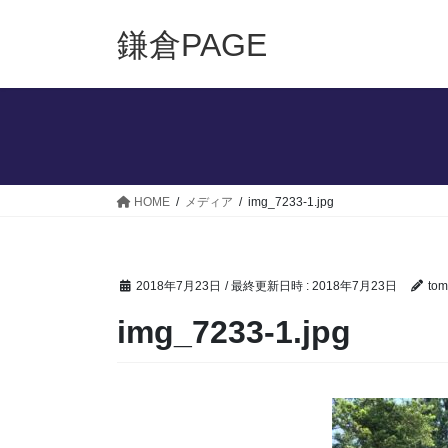
コ
ナ
ン
ビ
鎌倉PAGE
テ
ゲ
ン
ー
ツ
シ
へ
ョ
ス
ン
キ
に
ッ
移
HOME
メディア
img_7233-1.jpg
プ
動
2018年7月23日
/ 最終更新日時 :
2018年7月23日
tom
img_7233-1.jpg