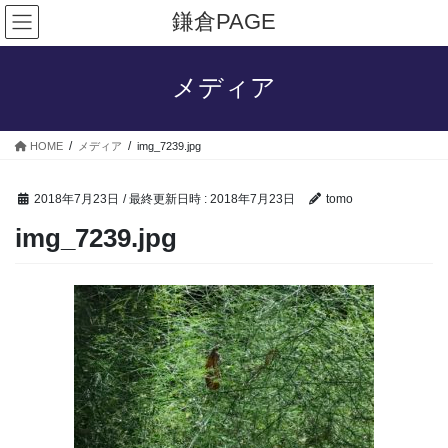
コ
ナ
鎌倉PAGE
ン
ビ
テ
ゲ
ン
ー
メディア
ツ
シ
へ
ョ
ス
ン
HOME
メディア
img_7239.jpg
キ
に
ッ
移
プ
動
2018年7月23日
/ 最終更新日時 :
2018年7月23日
tomo
img_7239.jpg