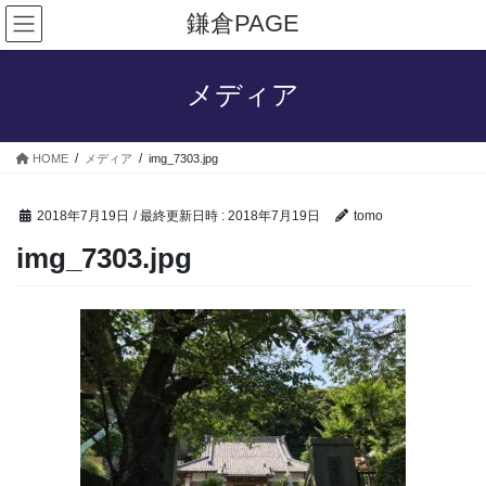
コ
ナ
鎌倉PAGE
ン
ビ
テ
ゲ
ン
ー
メディア
ツ
シ
へ
ョ
ス
ン
HOME
メディア
img_7303.jpg
キ
に
ッ
移
プ
動
2018年7月19日
/ 最終更新日時 :
2018年7月19日
tomo
img_7303.jpg