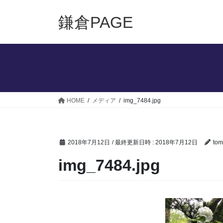
コ
ナ
ン
ビ
鎌倉PAGE
テ
ゲ
ン
ー
ツ
シ
へ
ョ
ス
ン
キ
に
ッ
移
HOME
メディア
img_7484.jpg
プ
動
2018年7月12日
/ 最終更新日時 :
2018年7月12日
tom
img_7484.jpg