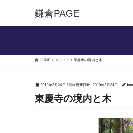
コ
ナ
ン
ビ
鎌倉PAGE
テ
ゲ
ン
ー
ツ
シ
へ
ョ
ス
ン
キ
に
ッ
移
HOME
メディア
東慶寺の境内と木
プ
動
2019年3月24日
/ 最終更新日時 :
2019年3月24日
tom
東慶寺の境内と木