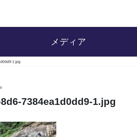
メディア
d0dd9-1.jpg
o
b8d6-7384ea1d0dd9-1.jpg