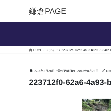
コ
ナ
ン
ビ
鎌倉PAGE
テ
ゲ
ン
ー
ツ
シ
へ
ョ
ス
ン
キ
に
ッ
移
HOME
メディア
223712f0-62a6-4a93-b8d6-7384ea1
プ
動
2018年8月28日
/ 最終更新日時 :
2018年8月28日
tom
223712f0-62a6-4a93-