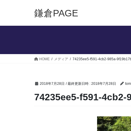
コ
ナ
ン
ビ
鎌倉PAGE
テ
ゲ
ン
ー
ツ
シ
へ
ョ
ス
ン
キ
に
ッ
移
HOME
メディア
74235ee5-f591-4cb2-985a-9f19b17b
プ
動
2018年7月28日
/ 最終更新日時 :
2018年7月28日
tom
74235ee5-f591-4cb2-