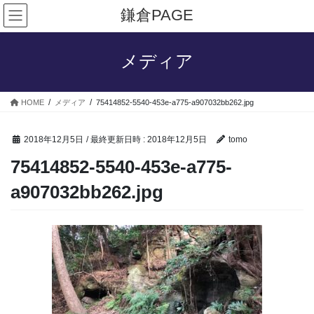
コ
ナ
鎌倉PAGE
ン
ビ
テ
ゲ
ン
ー
メディア
ツ
シ
へ
ョ
ス
ン
HOME
メディア
75414852-5540-453e-a775-a907032bb262.jpg
キ
に
ッ
移
プ
動
2018年12月5日
/ 最終更新日時 :
2018年12月5日
tomo
75414852-5540-453e-a775-
a907032bb262.jpg