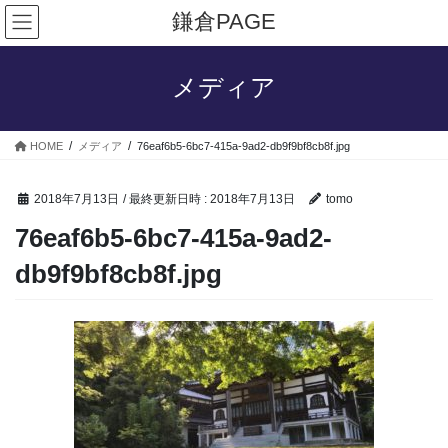
コ
ナ
鎌倉PAGE
ン
ビ
テ
ゲ
ン
ー
メディア
ツ
シ
へ
ョ
ス
ン
HOME
メディア
76eaf6b5-6bc7-415a-9ad2-db9f9bf8cb8f.jpg
キ
に
ッ
移
プ
動
2018年7月13日
/ 最終更新日時 :
2018年7月13日
tomo
76eaf6b5-6bc7-415a-9ad2-
db9f9bf8cb8f.jpg