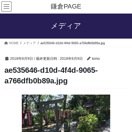
コ
ナ
鎌倉PAGE
ン
ビ
テ
ゲ
ン
ー
メディア
ツ
シ
へ
ョ
ス
ン
HOME
メディア
ae535646-d10d-4f4d-9065-a766dfb0b89a.jpg
キ
に
ッ
移
プ
動
2018年8月9日
/ 最終更新日時 :
2018年8月9日
tomo
ae535646-d10d-4f4d-9065-
a766dfb0b89a.jpg