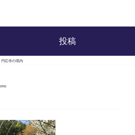
投稿
円応寺の境内
tomo