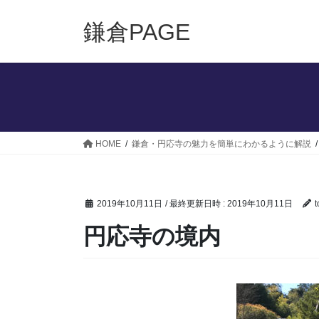
コ
ナ
ン
ビ
鎌倉PAGE
テ
ゲ
ン
ー
ツ
シ
へ
ョ
ス
ン
キ
に
ッ
移
HOME
鎌倉・円応寺の魅力を簡単にわかるように解説
プ
動
2019年10月11日
/ 最終更新日時 :
2019年10月11日
円応寺の境内