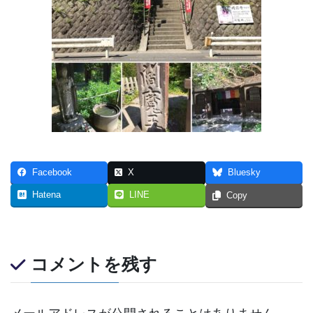
Facebook
X
Bluesky
Hatena
LINE
Copy
コメントを残す