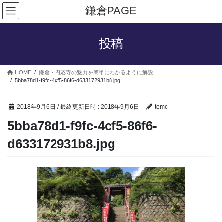
コ
ナ
鎌倉PAGE
ン
ビ
テ
ゲ
ン
ー
投稿
ツ
シ
へ
ョ
ス
ン
HOME
鎌倉・円応寺の魅力を簡単にわかるように解説
キ
に
5bba78d1-f9fc-4cf5-86f6-d633172931b8.jpg
ッ
移
プ
動
2018年9月6日
/ 最終更新日時 :
2018年9月6日
tomo
5bba78d1-f9fc-4cf5-86f6-
d633172931b8.jpg