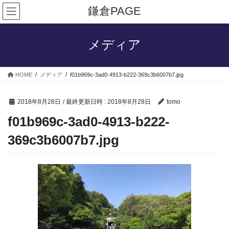
コ
ナ
鎌倉PAGE
ン
ビ
テ
ゲ
ン
ー
メディア
ツ
シ
へ
ョ
ス
ン
HOME
メディア
f01b969c-3ad0-4913-b222-369c3b6007b7.jpg
キ
に
ッ
移
プ
動
2018年8月28日
/ 最終更新日時 :
2018年8月28日
tomo
f01b969c-3ad0-4913-b222-
369c3b6007b7.jpg