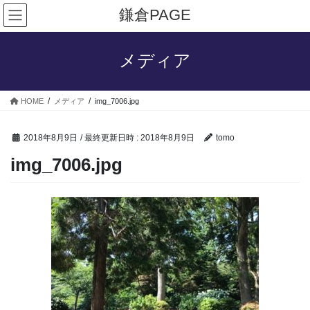
コ
ナ
鎌倉PAGE
ン
ビ
テ
ゲ
ン
ー
メディア
ツ
シ
へ
ョ
ス
ン
HOME
メディア
img_7006.jpg
キ
に
ッ
移
プ
動
2018年8月9日
/ 最終更新日時 :
2018年8月9日
tomo
img_7006.jpg