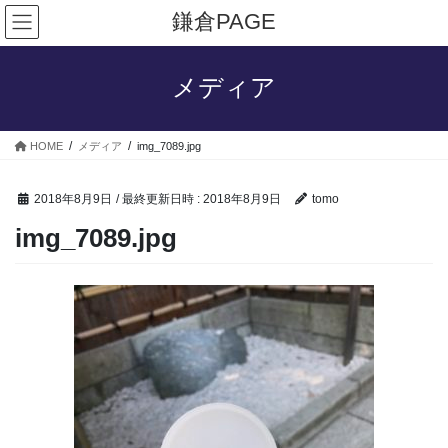
コ
ナ
鎌倉PAGE
ン
ビ
テ
ゲ
ン
ー
メディア
ツ
シ
へ
ョ
ス
ン
HOME
メディア
img_7089.jpg
キ
に
ッ
移
プ
動
2018年8月9日
/ 最終更新日時 :
2018年8月9日
tomo
img_7089.jpg