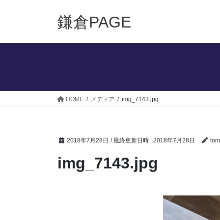
コ
ナ
ン
ビ
鎌倉PAGE
テ
ゲ
ン
ー
ツ
シ
へ
ョ
ス
ン
キ
に
ッ
移
HOME
メディア
img_7143.jpg
プ
動
2018年7月28日
/ 最終更新日時 :
2018年7月28日
tom
img_7143.jpg