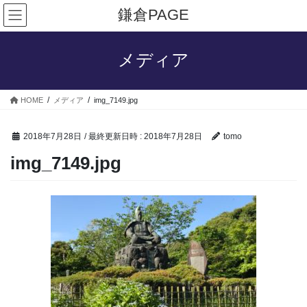
コ
ナ
鎌倉PAGE
ン
ビ
テ
ゲ
ン
ー
メディア
ツ
シ
へ
ョ
ス
ン
HOME
メディア
img_7149.jpg
キ
に
ッ
移
プ
動
2018年7月28日
/ 最終更新日時 :
2018年7月28日
tomo
img_7149.jpg