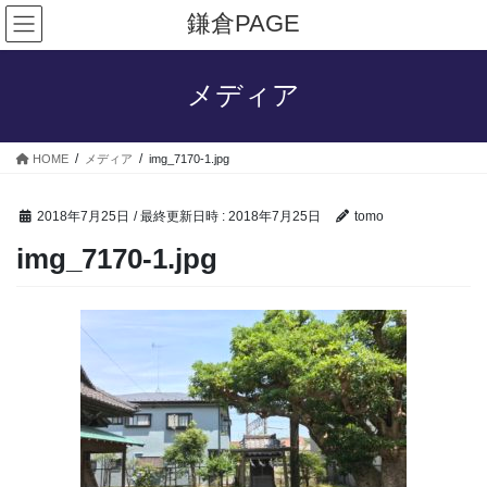
コ
ナ
鎌倉PAGE
ン
ビ
テ
ゲ
ン
ー
メディア
ツ
シ
へ
ョ
ス
ン
HOME
メディア
img_7170-1.jpg
キ
に
ッ
移
プ
動
2018年7月25日
/ 最終更新日時 :
2018年7月25日
tomo
img_7170-1.jpg