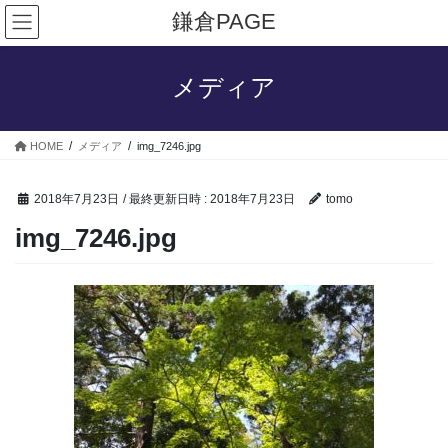
コ
ナ
鎌倉PAGE
ン
ビ
テ
ゲ
ン
ー
メディア
ツ
シ
へ
ョ
ス
ン
HOME
メディア
img_7246.jpg
キ
に
ッ
移
プ
動
2018年7月23日
/ 最終更新日時 :
2018年7月23日
tomo
img_7246.jpg