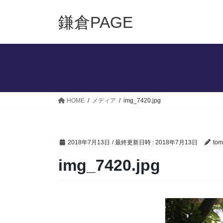
コ
ナ
ン
ビ
鎌倉PAGE
テ
ゲ
ン
ー
ツ
シ
へ
ョ
ス
ン
キ
に
ッ
移
HOME
メディア
img_7420.jpg
プ
動
2018年7月13日
/ 最終更新日時 :
2018年7月13日
tom
img_7420.jpg