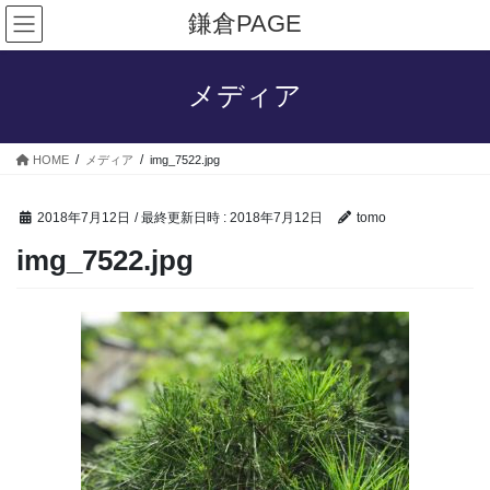
コ
ナ
鎌倉PAGE
ン
ビ
テ
ゲ
ン
ー
メディア
ツ
シ
へ
ョ
ス
ン
HOME
メディア
img_7522.jpg
キ
に
ッ
移
プ
動
2018年7月12日
/ 最終更新日時 :
2018年7月12日
tomo
img_7522.jpg