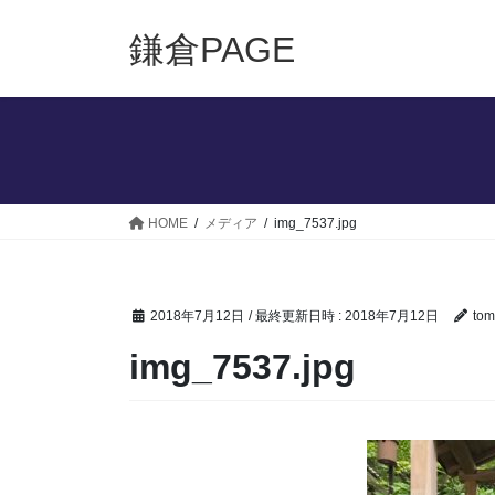
コ
ナ
ン
ビ
鎌倉PAGE
テ
ゲ
ン
ー
ツ
シ
へ
ョ
ス
ン
キ
に
ッ
移
HOME
メディア
img_7537.jpg
プ
動
2018年7月12日
/ 最終更新日時 :
2018年7月12日
tom
img_7537.jpg