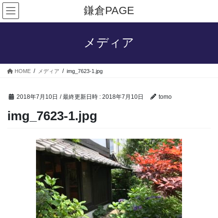
コ
ナ
鎌倉PAGE
ン
ビ
テ
ゲ
ン
ー
メディア
ツ
シ
へ
ョ
ス
ン
HOME
メディア
img_7623-1.jpg
キ
に
ッ
移
プ
動
2018年7月10日
/ 最終更新日時 :
2018年7月10日
tomo
img_7623-1.jpg