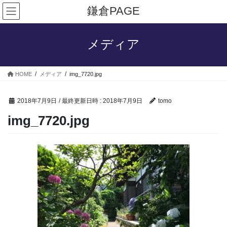
コ
ナ
鎌倉PAGE
ン
ビ
テ
ゲ
ン
ー
メディア
ツ
シ
へ
ョ
ス
ン
HOME
メディア
img_7720.jpg
キ
に
ッ
移
プ
動
2018年7月9日
/ 最終更新日時 :
2018年7月9日
tomo
img_7720.jpg