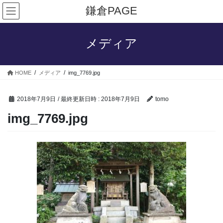
コ
ナ
鎌倉PAGE
ン
ビ
テ
ゲ
ン
ー
メディア
ツ
シ
へ
ョ
ス
ン
HOME
メディア
img_7769.jpg
キ
に
ッ
移
プ
動
2018年7月9日
/ 最終更新日時 :
2018年7月9日
tomo
img_7769.jpg