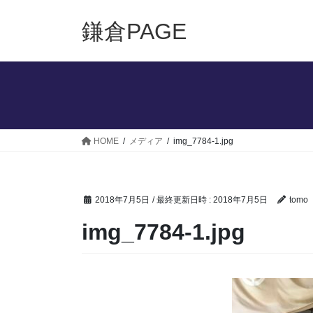
コ
ナ
ン
ビ
鎌倉PAGE
テ
ゲ
ン
ー
ツ
シ
へ
ョ
ス
ン
キ
に
ッ
移
HOME
メディア
img_7784-1.jpg
プ
動
2018年7月5日
/ 最終更新日時 :
2018年7月5日
tomo
img_7784-1.jpg