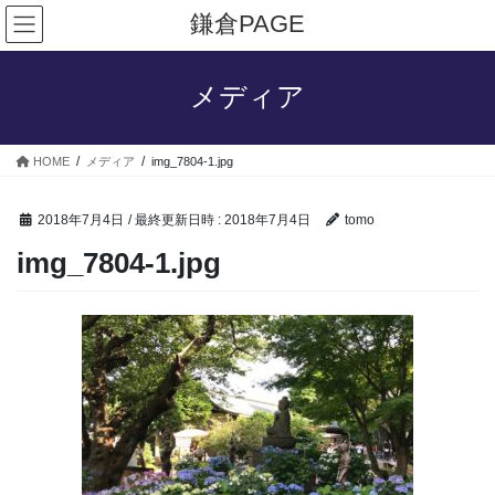
コ
ナ
鎌倉PAGE
ン
ビ
テ
ゲ
ン
ー
メディア
ツ
シ
へ
ョ
ス
ン
HOME
メディア
img_7804-1.jpg
キ
に
ッ
移
プ
動
2018年7月4日
/ 最終更新日時 :
2018年7月4日
tomo
img_7804-1.jpg