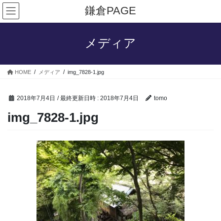
コ
ナ
鎌倉PAGE
ン
ビ
テ
ゲ
ン
ー
メディア
ツ
シ
へ
ョ
ス
ン
HOME
メディア
img_7828-1.jpg
キ
に
ッ
移
プ
動
2018年7月4日
/ 最終更新日時 :
2018年7月4日
tomo
img_7828-1.jpg