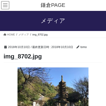
コ
ナ
鎌倉PAGE
ン
ビ
テ
ゲ
ン
ー
メディア
ツ
シ
へ
ョ
ス
ン
HOME
メディア
img_8702.jpg
キ
に
ッ
移
プ
動
2018年10月10日
/ 最終更新日時 :
2018年10月10日
tomo
img_8702.jpg